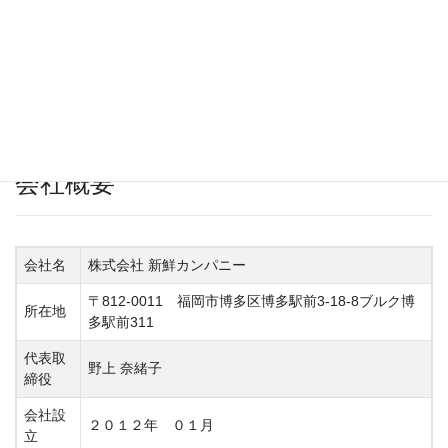
は、生産者の方々であり、彼らが丹念に作り上げた素材です。私
共は、ほんの少しだけお手伝いさせていただき、地元の生産者や
お客様に貢献するために努力致しております。
株式会社新鮮カンパニー
会社概要
会社名
株式会社 新鮮カンパニー
〒812-0011 福岡市博多区博多駅前3-18-8ブルク博
所在地
多駅前311
代表取
野上 奈緒子
締役
会社設
２０１２年 ０１月
立